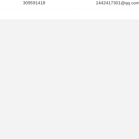
309591418
1442417301@qq.co