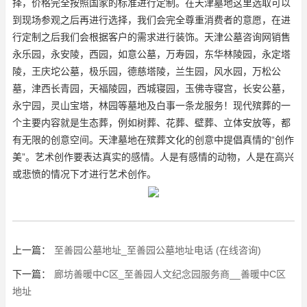
择，价格完全按照国家的标准进行定制。在天津墓地这里选取可以
到现场参观之后再进行选择，我们会完全尊重消费者的意愿，在进
行定制之后我们会根据客户的需求进行装饰。天津公墓咨询网销售
永乐园，永安陵，西园，如意公墓，万寿园，东华林陵园，永定塔
陵，王庆坨公墓，极乐园，德慈塔陵，兰生园，风水园，万松公
墓，津西长青园，天福陵园，西城寝园，玉佛寺寝宫，长安公墓，
永宁园，灵山宝塔，林园等墓地及白事一条龙服务！现代殡葬的一
个主要内容就是生态葬，例如树葬、花葬、壁葬、立体安放等，都
有无限的创意空间。天津墓地在殡葬文化的创意中提倡真情的“创作
美”。艺术创作要表达真实的感情。人是有感情的动物，人是在高兴
或悲愤的情况下才进行艺术创作。
上一篇：
至善园公墓地址_至善园公墓地址电话 (在线咨询)
下一篇：
廊坊善暖中C区_至善园人文纪念园服务商__善暖中C区
地址