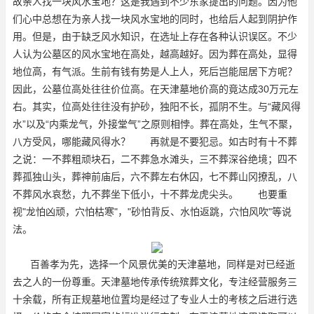
故亲人找一块风水宝地？这是我遇到不少东家提出的问题。因为他
们心中总想在为亲人找一块风水宝地的同时，也给后人起到阴护作
用。但是，由于缺乏风水知识，在选址上存在各种认识误区。不少
人认为公墓区的风水宝地在高处，越高越好。因为葬在高处，显得
地位高，有气派。生前有钱有势是人上人，死后岂能屈居下方呢？
因此，公墓位高处往往价位高。在天津墓地价高的竟达成30万元左
右。其实，位高处往往没有护砂，独阳不长，孤阴不生。与“藏风得
水”以及“内乘龙气，外接堂气”之原则相悖。葬在高处，生气不聚，
八方受风，哪能藏风得水？ 再就是不要犯忌。如古时有十不葬
之说：一不葬粗顽块石，二不葬急水滩头，三不葬深谷绝境；四不
葬孤独山头，葬神前庙后，六不葬左右休囚，七不葬山冈撩乱，八
不葬风水哀愁，九不葬坐下低小，十不葬龙虎尖头。 也要重
视"龙怕凶顽，穴怕枯寒"，"砂怕背反、水怕返跳，穴怕风吹"等说
法。
百善孝为先，选择一个风景优美的天津墓地，同样是对已经逝
去之人的一份尊重。天津墓地传承传统殡葬文化，专注经营服务三
十余载，所有正规墓地位置均是经过了专业人士的考核之后进行选