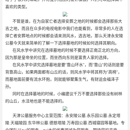
喜欢的类型。
不管是谁，在为自家亡者选择安葬之地的时候都会选择那些大
吉之地，而且在众多的电视电影中我们也能看到，非常多的人在选
择亡者安葬地点的时候都会请来测风水，选吉地，那么天津永安陵
公墓今天就来简单的了解一下选择墓地的时候如何选择其朝向。
在风水学中讲究在选择墓地的时候不要选择正南正北的方向，
因为那是皇帝坐的位置，而坐西向东则是富贵人家的选择。
在风水学中讲究选择墓地是要“靠山环水”，而“靠山”的话则是要
背靠高山，如果两面都有山丘的话，则风水学中将其称为“高椅”，
而墓地面前要有流水环抱，则就能够聚集生气，有财运会福泽子
孙。
同时在选择墓地的时候，小编建议千万不要选择那些没有树林
的山丘，水洼地也是不能选择的。
天津公墓服务中心主营范围：永安陵公墓.永乐园公墓.永定塔
陵.天福陵园.东华林公墓.德慈塔陵.万寿园公墓.西城寝园等墓地。专
业团队以zui的服务，zui大的优惠竭诚为您服务，期待您的来电。