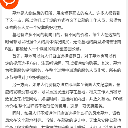
的价格，每个人在选择的时候
墓地是人终结后的归所，用来埋葬死去的亲人。许多人都看到
了这一点，所以他们以正规的方式咨询了公墓的工作人员，希望为
死去的亲人买一个安葬的好地方。
墓地有许多不同的朝向目的，有不同的价格，每个人在选择的
时候都可以根据个人的具体情况购买，无论墓地的类型如何
善德南
B区
，都能给人一个满意的服务
至善园公墓
。
首先，墓地可以为人们自由选择埋葬日，对于墓地也可以有一
定的提示选择方向，注意听讲解，可以知道如何购买。其次，墓地
为殡葬服务提供服务，在整个过程中派遣的服务人员非常，所有的
环节都得到了很好的服务。
另一方面，如果人们没有办法立即埋葬
至善园人文纪念园
，亲
戚的瓮和没有地方，可以直接发送到存在墓地，相关工作人员将导
致瓮放在托管网站，如埋时间，直接向瓮内出，并放入墓地。RD
墓
地价格
,整个过程将不收取任何费用，这是一项优惠服务。
同时，如果人们不知道他们应该选择什么样的风水墓地，请教
风水在这个墓地引导。当然，在墓碑的设计中，天津永安陵公墓也
给予了很大的帮助，并将提供相应的设计模板。人们可以选择其中